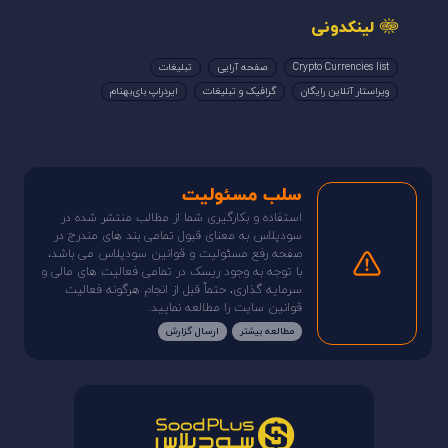
لینکدونی
Crypto Currencies list
صفحه آرایی
تبلیغات
ویراستار آنلاین رایگان
گرافیک و تبلیغات
ایردراپ بای‌بهنام
سلب مسئولیت
استفاده و بکارگیری شما از مطالب منتشر شده در
سودپلاس به معنای قبول تمامی بند های مندرج در
صفحه رفع مسئولیت و قوانین سودپلاس می باشد،
با توجه به وجود ریسک در تمامی فعالیت های مالی و
سرمایه گذاری، حتماً قبل از انجام هرگونه فعالیت
قوانین سایت را مطالعه نمایید.
مطالعه بیشتر
ارسال گزارش