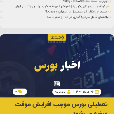
ایردراپ تست نت Mango Network
چگونه ارز دیجیتال بخریم؟ | آموزش گام‌به‌گام خرید ارز دیجیتال در ایران
استخراج رایگان ارز دیجیتال در ایردراپ Nodepay
راهنمای کامل سرمایه‌گذاری در طلا: از صفر تا صد
0
26 مرداد 1400
تحریریه
تعطیلی بورس موجب افزایش موقت
عرضه می‌شود.