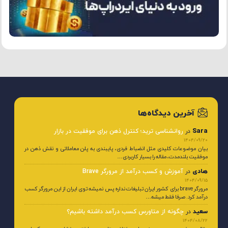
آخرین دیدگاه‌ها
Sara
در
روانشناسی ترید؛ کنترل ذهن برای موفقیت در بازار
1404/09/20
بیان موضوعات کلیدی مثل انضباط فردی، پایبندی به پلن معاملاتی و نقش ذهن در
موفقیت بلندمدت، مقاله را بسیار کاربردی…
هادی
در
آموزش و کسب درآمد از مرورگر Brave
1404/09/15
مرورگر brave برای کشور ایران تبلیغات نداره پس نمیشه توی ایران از این مرورگر کسب
درآمد کرد. صرفا فقط میشه…
سعید
در
چگونه از متاورس کسب درآمد داشته باشیم؟
1404/08/22