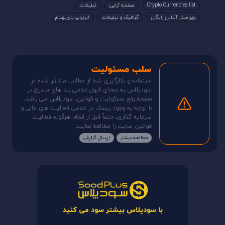
Crypto Currencies list
صفحه آرایی
تبلیغات
ویراستار آنلاین رایگان
گرافیک و تبلیغات
ایردراپ بای‌بهنام
سلب مسئولیت
استفاده و بکارگیری شما از مطالب منتشر شده در
سودپلاس به معنای قبول تمامی بند های مندرج در
صفحه رفع مسئولیت و قوانین سودپلاس می باشد،
با توجه به وجود ریسک در تمامی فعالیت های مالی و
سرمایه گذاری، حتماً قبل از انجام هرگونه فعالیت
قوانین سایت را مطالعه نمایید.
مطالعه بیشتر
ارسال گزارش
با سودپلاس بیشتر سود می کنید