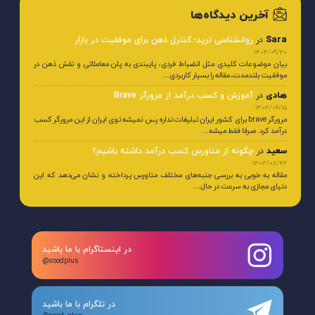
آخرین دیدگاه‌ها
Sara
در
روانشناسی ترید؛ کنترل ذهن برای موفقیت در بازار
1404/09/20
بیان موضوعات کلیدی مثل انضباط فردی، پایبندی به پلن معاملاتی و نقش ذهن در
موفقیت بلندمدت، مقاله را بسیار کاربردی…
هادی
در
آموزش و کسب درآمد از مرورگر Brave
1404/09/15
مرورگر brave برای کشور ایران تبلیغات نداره پس نمیشه توی ایران از این مرورگر کسب
درآمد کرد. صرفا فقط میشه…
سعید
در
چگونه از متاورس کسب درآمد داشته باشیم؟
1404/08/22
مقاله به خوبی به بررسی جنبه‌های مختلف متاورس پرداخته و نشان می‌دهد که این
دنیای مجازی به سرعت در حال…
در اینستاگرام با ما باشید
@soodplus
در تلگرام با ما باشید