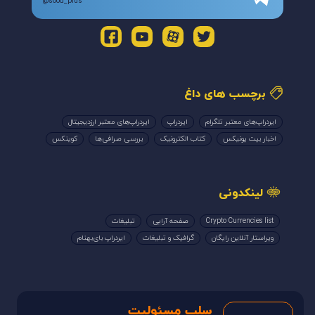
@sood_plus
برچسب های داغ
ایردراپ‌های معتبر تلگرام
ایردراپ
ایردراپ‌های معتبر ارزدیجیتال
اخبار بیت یونیکس
کتاب الکترونیک
بررسی صرافی‌ها
کوینکس
لینکدونی
Crypto Currencies list
صفحه آرایی
تبلیغات
ویراستار آنلاین رایگان
گرافیک و تبلیغات
ایردراپ بای‌بهنام
سلب مسئولیت