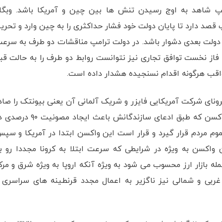
امپ شاهد به اوج رسیدن تنش ها بین چین و آمریکا باشد. وبگا
صد دارد تا پایان دولت خود فشار حداکثری را به چین وارد و تحری
 دولت بعدی دشوار باشد. در دولت ترامپ مناقشات دو طرف به سرع
از نخست توافق تجاری نیز نتوانست روابط دو طرف را به حالت قب
عواقب هرگونه اقدام نسنجیده هشدار داده است.
کرونای شرکت آمریکایی فایزر و شریک آلمانی آن یعنی بیونتک را صاد
کرد. انتظار می رود در اوایل سال اینده میلادی این واکسن که طبق ادعای سازندگانش باعث ایجاد مصو
موم مردم قرار گیرد و قرار است این واکسن ابتدا در آمریکا و سپ
 واکسن به ویژه در شرایطی که سرعت ابتلا به کرونا مجددا رو ب
له بازار ارز محسوب می شود به ویژه آنکه اروپا به ویژه شرق و مرک
ربی و شمالی نیز ناگزیر به اعمال مجدد قرنطینه های سراسری 