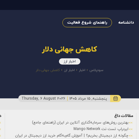
دانشنامه
راهنمای شروع فعالیت
کاهش جهانی دلار
اخبار ارز
سودپلاس
»
اخبار
»
اخبار ارز
»
کاهش جهانی دلار
پنجشنبه, ۱۵ مرداد ۱۴۰۵
Thursday, 6 August 2026
مقالات داغ
د
بهترین روش‌های سرمایه‌گذاری آنلاین در ایران (راهنمای جامع)
ایردراپ تست نت Mango Network
چگونه ارز دیجیتال بخریم؟ | آموزش گام‌به‌گام خرید ارز دیجیتال در ایران