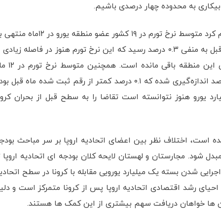
بیکاری به محدوده چهار درصدی باشیم.
در خبری بد برای بانک مرکزی اروپا، مرکز آمار اروپا اعلام کرد متوسط نرخ تورم در ۱۹ کشور عضو منطقه یورو در ۲
اکتبر بدون تغییر نسبت به رقم مشابه منتهی به ماه قبل به منفی ۰.۳ درصد رسید که این نرخ تورم هنوز در فاصله زیادی
سطح دو درصدی هدف‌گذاری شده توسط بانک مرکزی این منطقه باقی مانده
منتهی به اکتبر در ۲۷ کشور عضو اتحادیه اروپا ۰.۳ درصد اندازه‌گیری شده که ۰.۱ درصد کمتر از رقم ثبت شده ماه قبل 
 یورو هنوز نتوانسته است تقاضا را به سطح قبل از بحران کرون
 شده است، اختلاف نظر بین اعضای اتحادیه اروپا بر سر مباحث بودج
دل شود. مجارستان و لهستان لایحه کلان بودجه ای اتحادیه اروپا ت
ود که اجرایی شدن بسته یک میلیارد یورویی مقابله با کرونا در سطح اتحادی
ی احیای رشد اقتصادی اتحادیه اروپا پس از کرونا متمرکز است و دلی
ن ها خواهان دریافت سهم بیشتری از این کمک ها هستند.