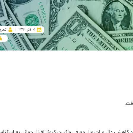
01 آذر 1399
تحری
فت.
وند کاهشی دلار و احتمال معرفی واکسن کرونا اقبال جهانی به اسکنا