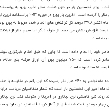
ت، برای نخستین بار در طول هشت سال اخیر، یورو به پراستفاد
ترین ارز در تراکنش های بین المللی تبدیل شده و جای دلار را گرفته است. آخرین بار یورو در فوریه ۲۰۱۳ پراستفاده
در تراکنش های بین المللی بانکی معرفی شده بود. در ماه اکتبر ۳۷.۸ درصد کل تراکنش های انجام شده مربوط به یورو ب
د افزایش نشان می دهد. از طرف دیگر اما سهم دلار از تراکن
صر خود را انجام داده است تا جایی که طبق اعلام خبرگزاری دولت
شین هوا، این کشور پنج میلیارد یورو اوراق قرضه صادر کرده است که ۷۵۰ میلیون یورو آن اوراق قرضه پنج ساله،
شمار متقاضیان دریافت مزایای بیکاری در آمریکا تا نیمه ماه نوامبر به ۷۴۲ هزار نفر رسیده که این رقم در مقایسه با ه
ر طول یک ماه اخیر این نخستین بار است که شمار متقاضیان دریافت مزایا
 روند کلی کاهشی نرخ بیکاری در آمریکا را متوقف کند. نرخ بیکار
چهار درصدی ثبت شده قبل از آغاز کرونا فاصله زیادی دارد و بعی