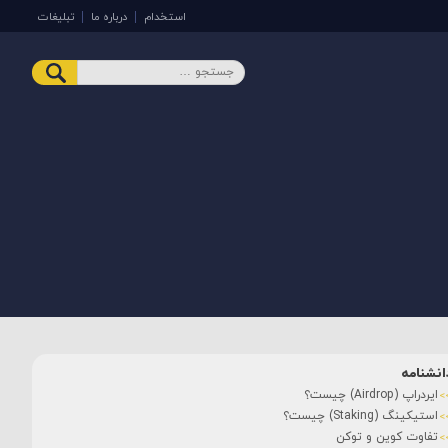
استخدام
درباره ما
تبلیغات
انشنامه
ایردراپ (Airdrop) چیست؟
استیکینگ (Staking) چیست؟
تفاوت کوین و توکن