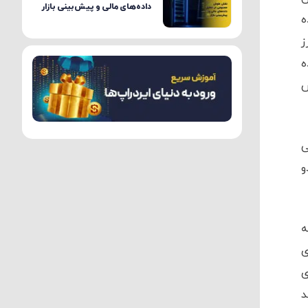
داده‌های مالی و پیش‌بینی بازار
ه
 ترین ارز
وده
ش
ی
 دو
فته
ی
ی
د