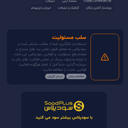
Crypto Currencies list
صفحه آرایی
تبلیغات
ویراستار آنلاین رایگان
گرافیک و تبلیغات
ایردراپ بای‌بهنام
سلب مسئولیت
استفاده و بکارگیری شما از مطالب منتشر شده در
سودپلاس به معنای قبول تمامی بند های مندرج در
صفحه رفع مسئولیت و قوانین سودپلاس می باشد،
با توجه به وجود ریسک در تمامی فعالیت های مالی و
سرمایه گذاری، حتماً قبل از انجام هرگونه فعالیت
قوانین سایت را مطالعه نمایید.
مطالعه بیشتر
ارسال گزارش
با سودپلاس بیشتر سود می کنید