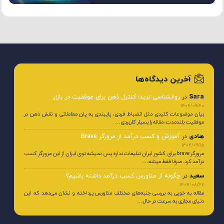
آخرین دیدگاه‌ها
Sara
در
روانشناسی ترید؛ کنترل ذهن برای موفقیت در بازار
1404/09/20
بیان موضوعات کلیدی مثل انضباط فردی، پایبندی به پلن معاملاتی و نقش ذهن در
موفقیت بلندمدت، مقاله را بسیار کاربردی…
هادی
در
آموزش و کسب درآمد از مرورگر Brave
1404/09/15
مرورگر brave برای کشور ایران تبلیغات نداره پس نمیشه توی ایران از این مرورگر کسب
درآمد کرد. صرفا فقط میشه…
سعید
در
چگونه از متاورس کسب درآمد داشته باشیم؟
1404/08/22
مقاله به خوبی به بررسی جنبه‌های مختلف متاورس پرداخته و نشان می‌دهد که این
دنیای مجازی به سرعت در حال…