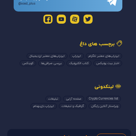
@sood_plus
برچسب های داغ
ایردراپ‌های معتبر تلگرام
ایردراپ
ایردراپ‌های معتبر ارزدیجیتال
اخبار بیت یونیکس
کتاب الکترونیک
بررسی صرافی‌ها
کوینکس
لینکدونی
Crypto Currencies list
صفحه آرایی
تبلیغات
ویراستار آنلاین رایگان
گرافیک و تبلیغات
ایردراپ بای‌بهنام