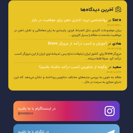
آخرین دیدگاه‌ها
Sara
در
روانشناسی ترید؛ کنترل ذهن برای موفقیت در بازار
1404/09/20
بیان موضوعات کلیدی مثل انضباط فردی، پایبندی به پلن معاملاتی و نقش ذهن در
موفقیت بلندمدت، مقاله را بسیار کاربردی…
هادی
در
آموزش و کسب درآمد از مرورگر Brave
1404/09/15
مرورگر brave برای کشور ایران تبلیغات نداره پس نمیشه توی ایران از این مرورگر کسب
درآمد کرد. صرفا فقط میشه…
سعید
در
چگونه از متاورس کسب درآمد داشته باشیم؟
1404/08/22
مقاله به خوبی به بررسی جنبه‌های مختلف متاورس پرداخته و نشان می‌دهد که این
دنیای مجازی به سرعت در حال…
در اینستاگرام با ما باشید
@soodplus
در تلگرام با ما باشید