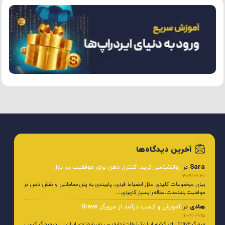
آخرین دیدگاه‌ها
Sara
در
روانشناسی ترید؛ کنترل ذهن برای موفقیت در بازار
1404/09/20
بیان موضوعات کلیدی مثل انضباط فردی، پایبندی به پلن معاملاتی و نقش ذهن در
موفقیت بلندمدت، مقاله را بسیار کاربردی…
هادی
در
آموزش و کسب درآمد از مرورگر Brave
1404/09/15
مرورگر brave برای کشور ایران تبلیغات نداره پس نمیشه توی ایران از این مرورگر کسب