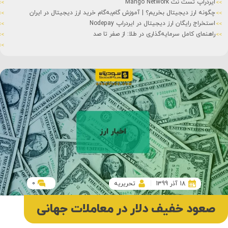
ایردراپ تست نت Mango Network
چگونه ارز دیجیتال بخریم؟ | آموزش گام‌به‌گام خرید ارز دیجیتال در ایران
استخراج رایگان ارز دیجیتال در ایردراپ Nodepay
راهنمای کامل سرمایه‌گذاری در طلا: از صفر تا صد
0
18 آذر 1399
تحریریه
صعود خفیف دلار در معاملات جهانی