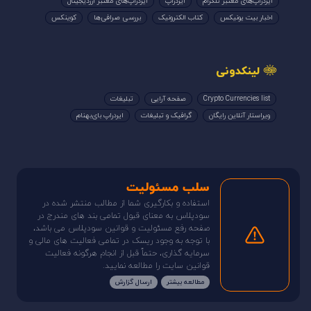
ایردراپ‌های معتبر تلگرام
ایردراپ
ایردراپ‌های معتبر ارزدیجیتال
اخبار بیت یونیکس
کتاب الکترونیک
بررسی صرافی‌ها
کوینکس
لینکدونی
Crypto Currencies list
صفحه آرایی
تبلیغات
ویراستار آنلاین رایگان
گرافیک و تبلیغات
ایردراپ بای‌بهنام
سلب مسئولیت
استفاده و بکارگیری شما از مطالب منتشر شده در
سودپلاس به معنای قبول تمامی بند های مندرج در
صفحه رفع مسئولیت و قوانین سودپلاس می باشد،
با توجه به وجود ریسک در تمامی فعالیت های مالی و
سرمایه گذاری، حتماً قبل از انجام هرگونه فعالیت
قوانین سایت را مطالعه نمایید.
مطالعه بیشتر
ارسال گزارش