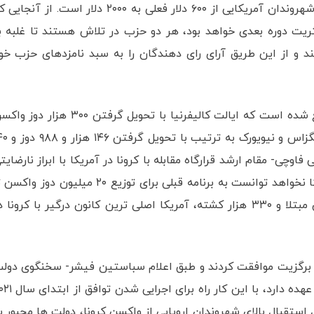
داده که در آن که خواهان افزایش یارانه پرداختی به شهروندان آمریکایی از ۶۰۰ دلار فعلی به ۲۰۰۰ دلار است. از آن
ریت دوره بعدی خواهد بود، هر دو حزب در تلاش هستند تا غلبه ب
ند و از این طریق آرای رای دهندگان را به سبد نامزدهای حزب خو
تاکنون دو میلیون دوز از واکسن کرونا در آمریکا توزیع شده است که ایالت کالیفرنیا با تحویل گرفتن ۳۰۰ هزار
در صدر قرار دارد و پس از این ایالت نیز ایالت های تگزاس و ن
 فاوچی- مقام ارشد قرارگاه مقابله با کرونا در آمریکا با ابراز نارضایت
از روند کنونی گفته است که با تداوم این رویه، آمریکا نخواهد توانست به برنامه قبلی برای توزیع ۲۰ میلیون دوز 
پایان ماه ژانویه دست پیدا کند. با بیش از ۱۹ میلیون مبتلا و ۳۳۰ هزار کشته، آمریکا اصلی ترین کانون درگیر با کرونا
ق برگزیت موافقت کردند و طبق اعلام سباستین فیشر- سخنگوی دول
آلمان- که کشورش ریاست دوره ای اتحادیه اروپا را بر عهده دارد، با این کار 
ل استقبال بالای شهروندان اروپایی از واکسن کرونا، دولت ها مجبور ب