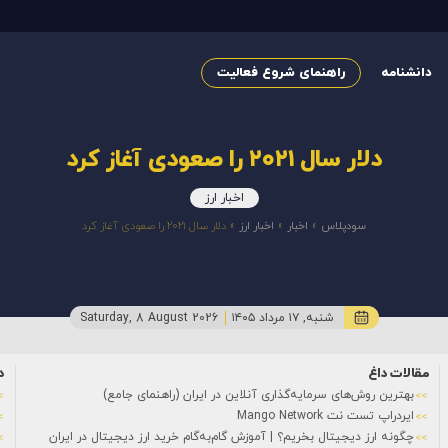
دانشنامه
راهنمای شروع فعالیت
دلار سال ۲۰۲۱ را صعودی آغاز کرد
اخبار ارز
سودپلاس
»
اخبار
»
اخبار ارز
»
دلار سال ۲۰۲۱ را صعودی آغاز کرد
شنبه, ۱۷ مرداد ۱۴۰۵
Saturday, 8 August 2026
مقالات داغ
د
بهترین روش‌های سرمایه‌گذاری آنلاین در ایران (راهنمای جامع)
ایردراپ تست نت Mango Network
چگونه ارز دیجیتال بخریم؟ | آموزش گام‌به‌گام خرید ارز دیجیتال در ایران