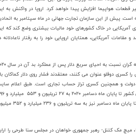
ر قطعات هواپیما افزایش پیدا خواهد کرد. اروپا در واکنش به ای
 است. پیش از این سازمان تجارت جهانی در ماه سپتامبر به اتحادی
های آمریکایی در خاک کشورهای خود مالیات بیشتری وضع کند که ای
مقامات آمریکایی، همتایان اروپایی خود را به رفتار ناعادلانه د
شرایط کنونی مالی آمریکایی باعث شده است تا معامله گران نسبت به احیای سری
ا کسری دوقلو عنوان می کنند، معتقدند فشار روی دلار کماکان بال
ه دولت و همچنین کسری تراز حساب تجاری است. طبق اعلام سای
رسمی اعلام بدهی آمریکا، میزان بدهی‌های دولت این کشور تا پایان ماه
میلیون دلار رسیده است. کسری بودجه دولت آمریکا تا پایان ماه دسامبر نیز به سه تریلیون و ۲۳۶
، میچ مک کتنل- رهبر جمهوری خواهان در مجلس سنا طرحی را ارای