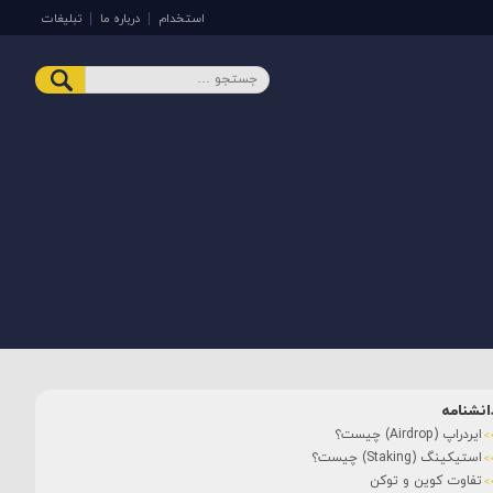
استخدام
درباره ما
تبلیغات
انشنامه
ایردراپ (Airdrop) چیست؟
استیکینگ (Staking) چیست؟
تفاوت کوین و توکن