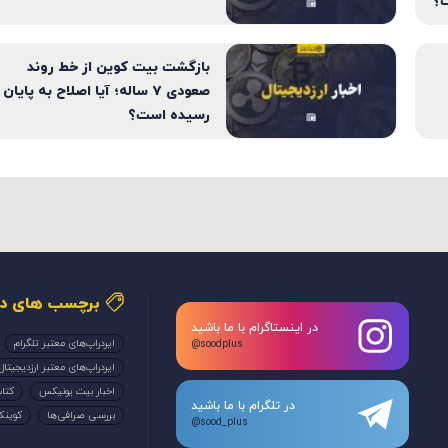
ت؟
بازگشت بیت کوین از خط روند
صعودی ۷ ساله؛ آیا اصلاح به پایان
رسیده است؟
برچسب های دا
در اینستاگرام با ما باشید
ایردراپ‌های معتبر تلگرام
@soodplus
ایردراپ‌های معتبر ارزدیجیتال
اخبار بیت یونیکس
کتاب
در تلگرام با ما باشید
بررسی صرافی‌ها
کوین
@sood_plus