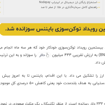
استخراج رایگان ارز دیجیتال در ایردراپ Nodepay
راهنمای کامل سرمایه‌گذاری در طلا: از صفر تا صد
23 تیر 1401
آیه ک
 بیستمین رویداد توکن‌سوزی خودکار خود که هر سه ماه انجام م
دلار
را سوزاند و به این ترتی
 داد.
ردش این ارز را تشکیل می داد. با این اقدام، بایننس تا به امروز بیش ا
38,683,447 BNB را سوزانده و گام مهمی در جهت دستیابی به هدف بلندمدت خود یعنی کاهش 50 درصدی کل
در 24 ساعت گذشته، BNB با 3.91 درصد رشد خود را به 232 دلار رسانده است. از منظر تکنیکال، یک مثلث صعودی در نمود