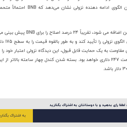
چهار ساعته در حال تشکیل است. شکسته شدن این الگوی ادامه دهنده نزولی نشان می‌دهد که BNB احتما
ارتفاع محور Y مثلث که از نقطه شکست به سمت پایین اضافه می شود، تقریباً 24 درصد اصلاح را برای BNB پ
کند. افزایش فشار فروش و شکست آن می تواند این الگوی نزولی را تأیید کند 
رت بازگشت به تراز 235 و تبدیل این مقاومت به یک حمایت قابل قبول، این دیدگاه نزولی اعتبار خود را 
دست می دهد. در این حالت هدف بعدی قیمت، مقاومت 247 دلاری خواهد بود. بسته شدن کندل چهار ساعته بالاتر از ا
لطفا رای بدهید و با دوستانتان به اشتراک بگذارید
به اشتراک بگذاری