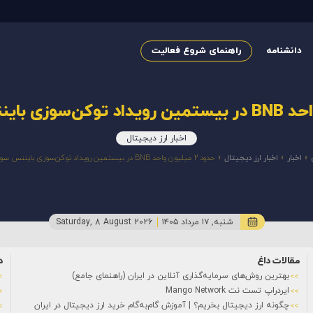
دانشنامه
راهنمای شروع فعالیت
اخبار ارز دیجیتال
»
اخبار
»
اخبار ارز دیجیتال
»
حدود 2 میلیون واحد BNB در بیستمین رویداد توکن‌سوزی بایننس سوزانده شد.
شنبه, ۱۷ مرداد ۱۴۰۵
Saturday, 8 August 2026
مقالات داغ
د
بهترین روش‌های سرمایه‌گذاری آنلاین در ایران (راهنمای جامع)
ایردراپ تست نت Mango Network
چگونه ارز دیجیتال بخریم؟ | آموزش گام‌به‌گام خرید ارز دیجیتال در ایران