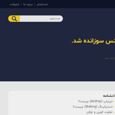
استخدام
درباره ما
تبلیغات
انشنامه
ایردراپ (Airdrop) چیست؟
استیکینگ (Staking) چیست؟
تفاوت کوین و توکن