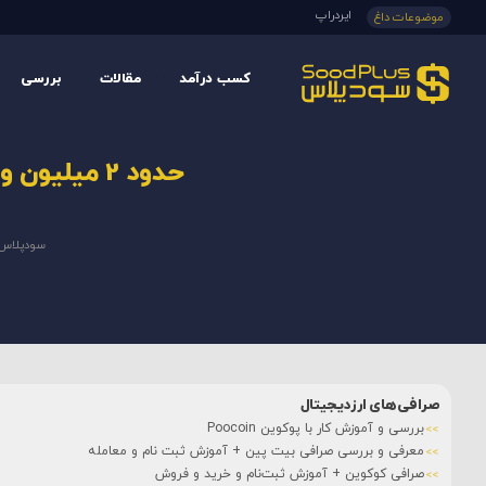
ایردراپ
موضوعات داغ
کسب درآمد
مقالات
بررسی
حدود 2 میلیون واحد BNB در بیستمین رویداد توکن‌سوزی بایننس سوزانده شد.
سودپلاس
صرافی‌های ارزدیجیتال
بررسی و آموزش کار با پوکوین Poocoin
معرفی و بررسی صرافی بیت پین + آموزش ثبت نام و معامله
صرافی کوکوین + آموزش ثبت‌نام و خرید و فروش