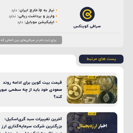
نیاز به ip خارج ایران:
دارد
ایمیل
*
واریز و برداشت ریالی:
ندارد
اپلیکیشن موبایل:
دارد
صرافی کوینکس
برای ثبت نام در صرافی‌های بین المللی که نیاز به ip خارج از ایران دارند، بهتر است از ip ثابت
پست های مرتبط
قیمت بیت کوین برای ادامه روند
صعودی خود باید از چه سطحی عبور
کند؟
آخرین تغییرات سبد گری‌اسکیل؛
بزرگترین شرکت سرمایه‌گذاری ارز