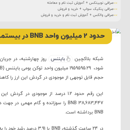
صرافی نوبیتکس + آموزش ثبت نام و معامله
صرافی پنکیک سواپ + خرید و فروش
صرافی والکس + آموزش ثبت نام و خرید و فروش
حدود 2 میلیون واحد BNB در بیستمین رویداد توکن‌سوزی بایننس سوزانده شد.
شبکه بلاکچین
بایننس
روز چهارشنبه، در جریان
شود، 1959595.29 میلیون واحد توکن بومی بایننس (BNB) به ارزش تقریبی 444 میلیون
حجم قابل توجهی از موجودی در گردش این ارز را کاهش
این رقم حدود 1.2 درصد از موجودی در گ
BNB برداشته است.