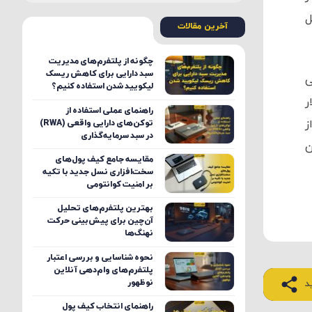
لاً متحمل
آخرین مقالات
چگونه از پلتفرم‌های مدیریت
سبد دارایی برای کاهش ریسک
یش بینی می
لیکویید شدن استفاده کنیم؟
و به طور بالقوه قیمت را به سطح 175 دلار
راهنمای عملی استفاده از
از
توکن‌های دارایی واقعی (RWA)
در سبد سرمایه‌گذاری
ین
مقایسه جامع کیف پول‌های
سخت‌افزاری نسل جدید با تکیه
بر امنیت کوانتومی
بهترین پلتفرم‌های تحلیل
آن‌چین برای پیش‌بینی حرکت
نهنگ‌ها
نحوه شناسایی و بررسی اعتبار
پلتفرم‌های وام‌دهی آنلاین
نوظهور
د
راهنمای انتخاب کیف پول