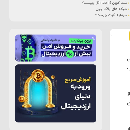
شت کوین (Shitcoin) چیست؟
شبکه های بلاک چین
سرمایه ثابت چیست؟
رمی
0
ی
ب
ز
 موجودی
ار