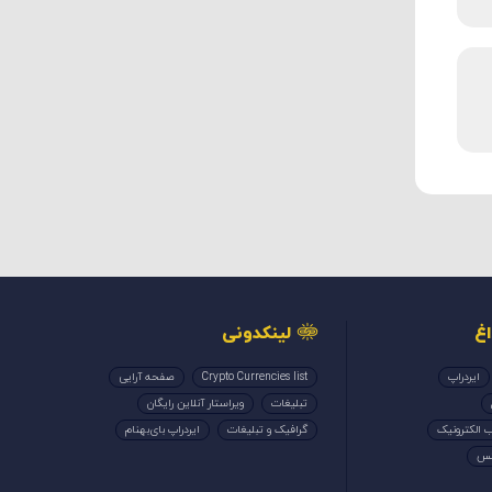
غ
لینکدونی
ایردراپ
Crypto Currencies list
صفحه آرایی
تبلیغات
ویراستار آنلاین رایگان
 الکترونیک
گرافیک و تبلیغات
ایردراپ بای‌بهنام
کس