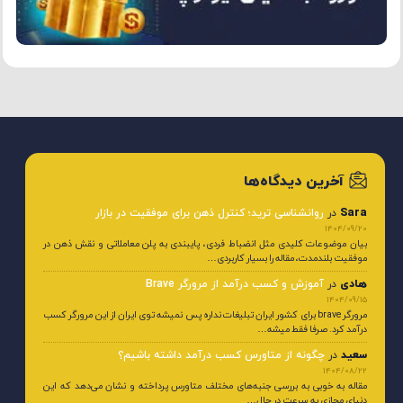
آخرین دیدگاه‌ها
Sara
در
روانشناسی ترید؛ کنترل ذهن برای موفقیت در بازار
1404/09/20
بیان موضوعات کلیدی مثل انضباط فردی، پایبندی به پلن معاملاتی و نقش ذهن در
موفقیت بلندمدت، مقاله را بسیار کاربردی…
هادی
در
آموزش و کسب درآمد از مرورگر Brave
1404/09/15
مرورگر brave برای کشور ایران تبلیغات نداره پس نمیشه توی ایران از این مرورگر کسب
درآمد کرد. صرفا فقط میشه…
سعید
در
چگونه از متاورس کسب درآمد داشته باشیم؟
1404/08/22
مقاله به خوبی به بررسی جنبه‌های مختلف متاورس پرداخته و نشان می‌دهد که این
دنیای مجازی به سرعت در حال…