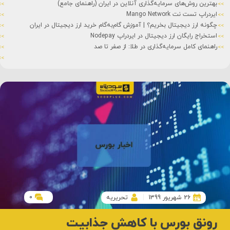
بهترین روش‌های سرمایه‌گذاری آنلاین در ایران (راهنمای جامع)
ایردراپ تست نت Mango Network
چگونه ارز دیجیتال بخریم؟ | آموزش گام‌به‌گام خرید ارز دیجیتال در ایران
استخراج رایگان ارز دیجیتال در ایردراپ Nodepay
راهنمای کامل سرمایه‌گذاری در طلا: از صفر تا صد
0
26 شهریور 1399
تحریریه
رونق بورس با کاهش جذابیت