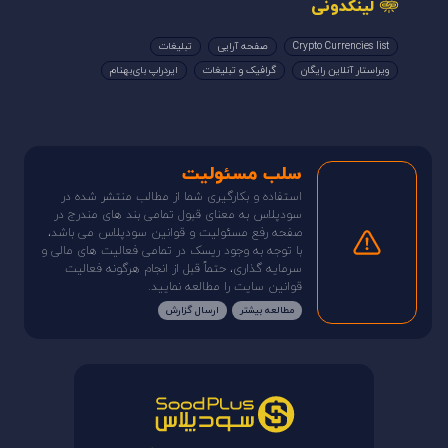
لینکدونی
Crypto Currencies list
صفحه آرایی
تبلیغات
ویراستار آنلاین رایگان
گرافیک و تبلیغات
ایردراپ بای‌بهنام
سلب مسئولیت
استفاده و بکارگیری شما از مطالب منتشر شده در
سودپلاس به معنای قبول تمامی بند های مندرج در
صفحه رفع مسئولیت و قوانین سودپلاس می باشد،
با توجه به وجود ریسک در تمامی فعالیت های مالی و
سرمایه گذاری، حتماً قبل از انجام هرگونه فعالیت
قوانین سایت را مطالعه نمایید.
مطالعه بیشتر
ارسال گزارش