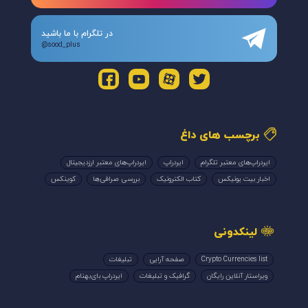
در تلگرام با ما باشید
@sood_plus
برچسب های داغ
ایردراپ‌های معتبر تلگرام
ایردراپ
ایردراپ‌های معتبر ارزدیجیتال
اخبار بیت یونیکس
کتاب الکترونیک
بررسی صرافی‌ها
کوینکس
لینکدونی
Crypto Currencies list
صفحه آرایی
تبلیغات
ویراستار آنلاین رایگان
گرافیک و تبلیغات
ایردراپ بای‌بهنام