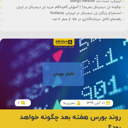
ایردراپ تست نت Mango Network
چگونه ارز دیجیتال بخریم؟ | آموزش گام‌به‌گام خرید ارز دیجیتال در ایران
استخراج رایگان ارز دیجیتال در ایردراپ Nodepay
راهنمای کامل سرمایه‌گذاری در طلا: از صفر تا صد
0
01 آبان 1399
تحریریه
روند بورس هفته بعد چگونه خواهد
بود؟