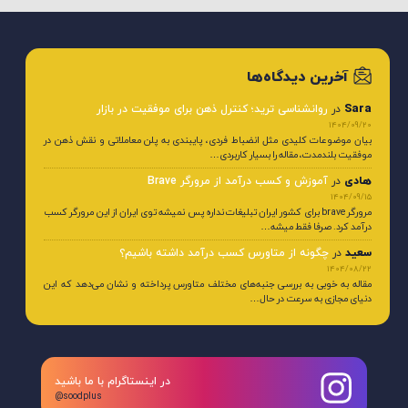
آخرین دیدگاه‌ها
Sara
در
روانشناسی ترید؛ کنترل ذهن برای موفقیت در بازار
1404/09/20
بیان موضوعات کلیدی مثل انضباط فردی، پایبندی به پلن معاملاتی و نقش ذهن در
موفقیت بلندمدت، مقاله را بسیار کاربردی…
هادی
در
آموزش و کسب درآمد از مرورگر Brave
1404/09/15
مرورگر brave برای کشور ایران تبلیغات نداره پس نمیشه توی ایران از این مرورگر کسب
درآمد کرد. صرفا فقط میشه…
سعید
در
چگونه از متاورس کسب درآمد داشته باشیم؟
1404/08/22
مقاله به خوبی به بررسی جنبه‌های مختلف متاورس پرداخته و نشان می‌دهد که این
دنیای مجازی به سرعت در حال…
در اینستاگرام با ما باشید
@soodplus