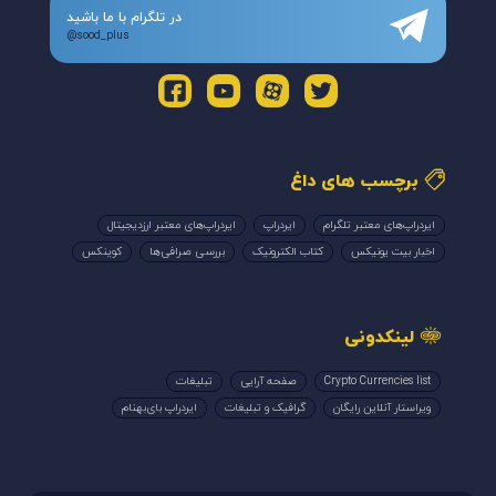
در تلگرام با ما باشید
@sood_plus
برچسب های داغ
ایردراپ‌های معتبر تلگرام
ایردراپ
ایردراپ‌های معتبر ارزدیجیتال
اخبار بیت یونیکس
کتاب الکترونیک
بررسی صرافی‌ها
کوینکس
لینکدونی
Crypto Currencies list
صفحه آرایی
تبلیغات
ویراستار آنلاین رایگان
گرافیک و تبلیغات
ایردراپ بای‌بهنام