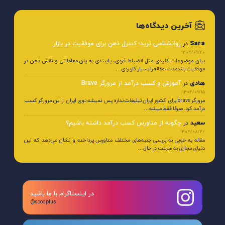
آخرین دیدگاه‌ها
Sara
در
روانشناسی ترید؛ کنترل ذهن برای موفقیت در بازار
1404/09/20
بیان موضوعات کلیدی مثل انضباط فردی، پایبندی به پلن معاملاتی و نقش ذهن در
موفقیت بلندمدت، مقاله را بسیار کاربردی…
هادی
در
آموزش و کسب درآمد از مرورگر Brave
1404/09/15
مرورگر brave برای کشور ایران تبلیغات نداره پس نمیشه توی ایران از این مرورگر کسب
درآمد کرد. صرفا فقط میشه…
سعید
در
چگونه از متاورس کسب درآمد داشته باشیم؟
1404/08/22
مقاله به خوبی به بررسی جنبه‌های مختلف متاورس پرداخته و نشان می‌دهد که این
دنیای مجازی به سرعت در حال…
در اینستاگرام با ما باشید
@soodplus