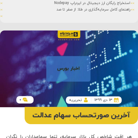
استخراج رایگان ارز دیجیتال در ایردراپ Nodepay
راهنمای کامل سرمایه‌گذاری در طلا: از صفر تا صد
0
13 دی 1399
تحریریه
آخرین صورتحساب سهام عدالت
هر افت شاخص کل بازار سرمایه، تنها سهامداران را نگران