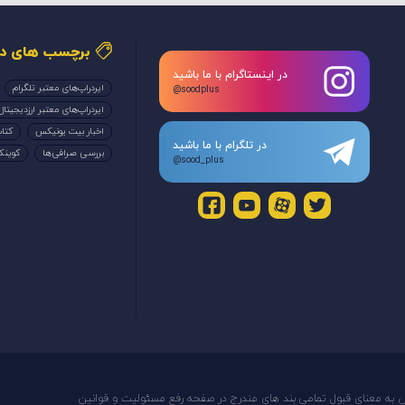
برچسب های دا
در اینستاگرام با ما باشید
ایردراپ‌های معتبر تلگرام
@soodplus
ایردراپ‌های معتبر ارزدیجیتال
اخبار بیت یونیکس
کتاب
در تلگرام با ما باشید
بررسی صرافی‌ها
کوین
@sood_plus
س به معنای قبول تمامی بند های مندرج در صفحه رفع مسئولیت و قوانین