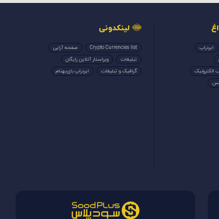
غ
لینکدونی
ایردراپ
Crypto Currencies list
صفحه آرایی
تبلیغات
ویراستار آنلاین رایگان
 الکترونیک
گرافیک و تبلیغات
ایردراپ بای‌بهنام
کس