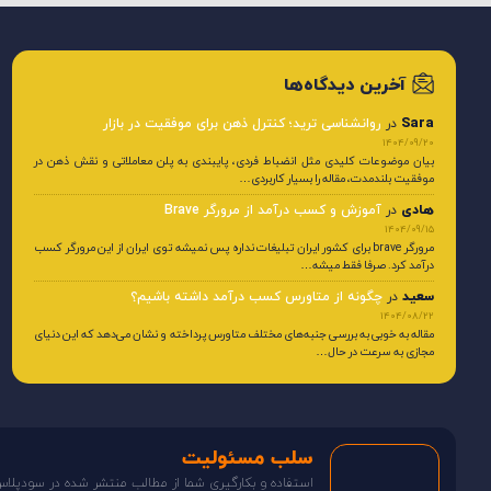
آخرین دیدگاه‌ها
Sara
در
روانشناسی ترید؛ کنترل ذهن برای موفقیت در بازار
1404/09/20
بیان موضوعات کلیدی مثل انضباط فردی، پایبندی به پلن معاملاتی و نقش ذهن در
موفقیت بلندمدت، مقاله را بسیار کاربردی…
هادی
در
آموزش و کسب درآمد از مرورگر Brave
1404/09/15
مرورگر brave برای کشور ایران تبلیغات نداره پس نمیشه توی ایران از این مرورگر کسب
درآمد کرد. صرفا فقط میشه…
سعید
در
چگونه از متاورس کسب درآمد داشته باشیم؟
1404/08/22
مقاله به خوبی به بررسی جنبه‌های مختلف متاورس پرداخته و نشان می‌دهد که این دنیای
مجازی به سرعت در حال…
سلب مسئولیت
استفاده و بکارگیری شما از مطالب منتشر شده در سودپلا