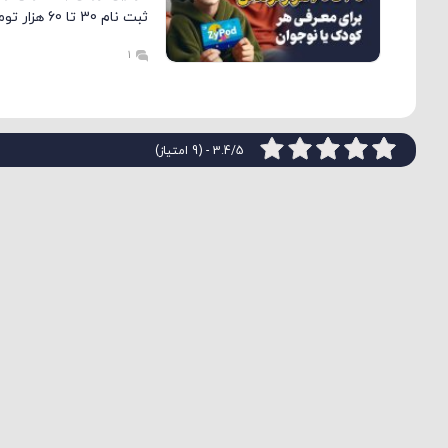
ثبت نام 30 تا 60 هزار تومان پاداش […]
1
3.4/5 - (9 امتیاز)